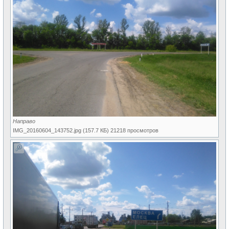
Направо
IMG_20160604_143752.jpg (157.7 КБ) 21218 просмотров