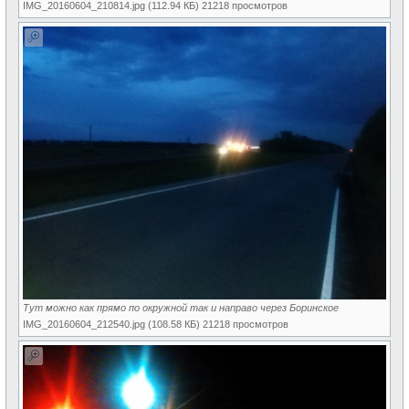
IMG_20160604_210814.jpg (112.94 КБ) 21218 просмотров
Тут можно как прямо по окружной так и направо через Боринское
IMG_20160604_212540.jpg (108.58 КБ) 21218 просмотров