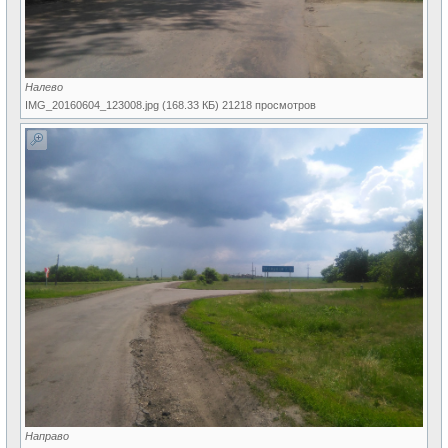
Налево
IMG_20160604_123008.jpg (168.33 КБ) 21218 просмотров
Направо