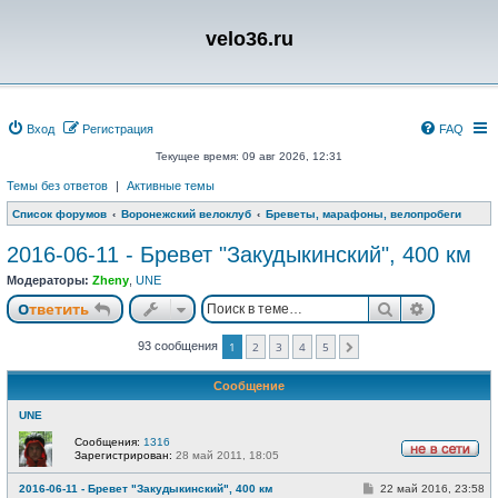
velo36.ru
Вход
Регистрация
FAQ
Текущее время: 09 авг 2026, 12:31
Темы без ответов
|
Активные темы
Список форумов
Воронежский велоклуб
Бреветы, марафоны, велопробеги
2016-06-11 - Бревет "Закудыкинский", 400 км
Модераторы:
Zheny
,
UNE
Поиск
Расшире
Ответить
93 сообщения
1
2
3
4
5
След.
Сообщение
UNE
Сообщения:
1316
Зарегистрирован:
28 май 2011, 18:05
Н
е
С
2016-06-11 - Бревет "Закудыкинский", 400 км
22 май 2016, 23:58
в