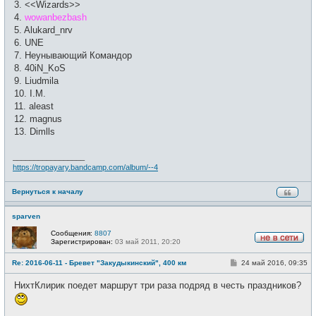
3. <<Wizards>>
4.
wowanbezbash
5. Alukard_nrv
6. UNE
7. Неунывающий Командор
8. 40iN_KoS
9. Liudmila
10. I.M.
11. aleast
12. magnus
13. Dimlls
_________________
https://tropayary.bandcamp.com/album/--4
Вернуться к началу
sparven
Сообщения:
8807
Зарегистрирован:
03 май 2011, 20:20
Н
е
С
Re: 2016-06-11 - Бревет "Закудыкинский", 400 км
24 май 2016, 09:35
в
о
с
о
е
НихтКлирик поедет маршрут три раза подряд в честь праздников?
б
т
щ
и
е
н