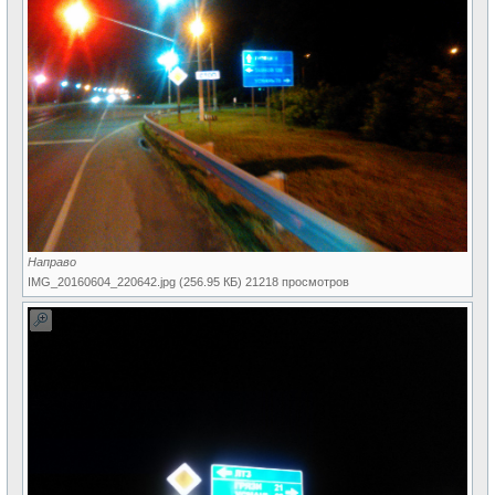
Направо
IMG_20160604_220642.jpg (256.95 КБ) 21218 просмотров