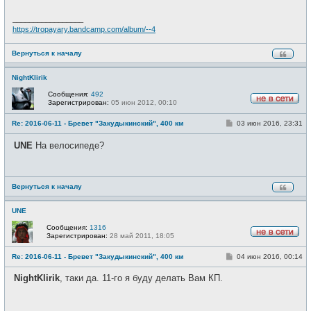
н
и
_________________
е
https://tropayary.bandcamp.com/album/--4
Вернуться к началу
NightKlirik
Сообщения:
492
Зарегистрирован:
05 июн 2012, 00:10
Н
е
С
Re: 2016-06-11 - Бревет "Закудыкинский", 400 км
03 июн 2016, 23:31
в
о
с
о
е
UNE
На велосипеде?
б
т
щ
и
е
н
и
Вернуться к началу
е
UNE
Сообщения:
1316
Зарегистрирован:
28 май 2011, 18:05
Н
е
С
Re: 2016-06-11 - Бревет "Закудыкинский", 400 км
04 июн 2016, 00:14
в
о
с
о
е
NightKlirik
, таки да. 11-го я буду делать Вам КП.
б
т
щ
и
е
н