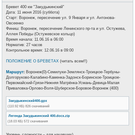
о
с
о
е
Бревет 400 км "Закудыкинский"
б
т
щ
Дата: 11 июня 2016 (суббота)
и
е
Старт: Воронеж, пересечение ул. 9 Января и ул. Антонова-
н
и
Овсеенко
е
Финиш: Воронеж, пересечение Ленинского пр-та и ул. Остужева,
Аллея Победы (Остужевское кольцо)
Время начала: 11.06.16 в 06:00
Норматив: 27 часов
Контрольное время: 12.06.16 в 09:00
ПОЛОЖЕНИЕ О БРЕВЕТАХ
(читать всем!!)
Маршрут
:
Воронеж(0)-Семилуки-Землянск-Троицкое-Тербуны-
Долгоруково-Калабино-Каменка-Задонск-Боринское-Троицкое-
Первомайский-Грязи-Нижняя Матрёнка-Усмань-Девица-Малая
Приваловка-Орлово-Воля-Шуберское-Боровое-Воронеж (400)
Закудыкинский400.gpx
(110.92 КБ) 826 скачиваний
Легенда Закудыкинский 400.docx.zip
(18.03 КБ) 572 скачивания
Уровень сложности – для начавших)