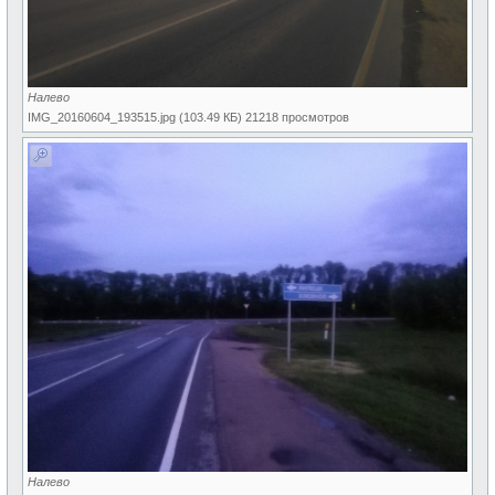
Налево
IMG_20160604_193515.jpg (103.49 КБ) 21218 просмотров
Налево