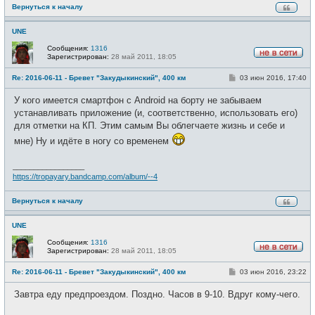
Вернуться к началу
UNE
Сообщения:
1316
Зарегистрирован:
28 май 2011, 18:05
Н
е
С
Re: 2016-06-11 - Бревет "Закудыкинский", 400 км
03 июн 2016, 17:40
в
о
с
о
е
У кого имеется смартфон с Android на борту не забываем
б
т
щ
устанавливать приложение (и, соответственно, использовать его)
и
е
для отметки на КП. Этим самым Вы облегчаете жизнь и себе и
н
и
мне) Ну и идёте в ногу со временем
е
_________________
https://tropayary.bandcamp.com/album/--4
Вернуться к началу
UNE
Сообщения:
1316
Зарегистрирован:
28 май 2011, 18:05
Н
е
С
Re: 2016-06-11 - Бревет "Закудыкинский", 400 км
03 июн 2016, 23:22
в
о
с
о
е
Завтра еду предпроездом. Поздно. Часов в 9-10. Вдруг кому-чего.
б
т
щ
и
е