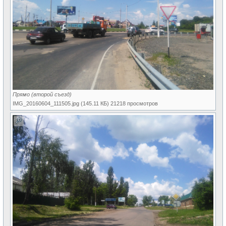
Прямо (второй съезд)
IMG_20160604_111505.jpg (145.11 КБ) 21218 просмотров