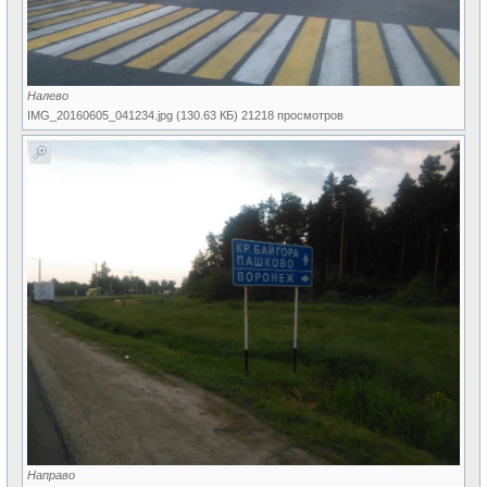
Налево
IMG_20160605_041234.jpg (130.63 КБ) 21218 просмотров
Направо