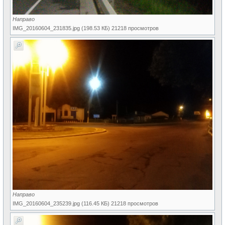
Направо
IMG_20160604_231835.jpg (198.53 КБ) 21218 просмотров
Направо
IMG_20160604_235239.jpg (116.45 КБ) 21218 просмотров