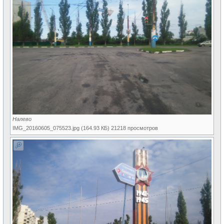
Налево
IMG_20160605_075523.jpg (164.93 КБ) 21218 просмотров