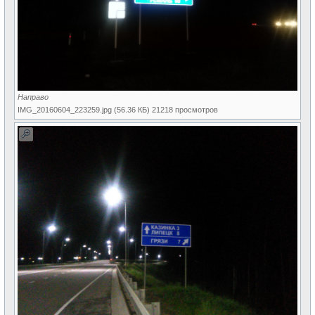
Направо
IMG_20160604_223259.jpg (56.36 КБ) 21218 просмотров