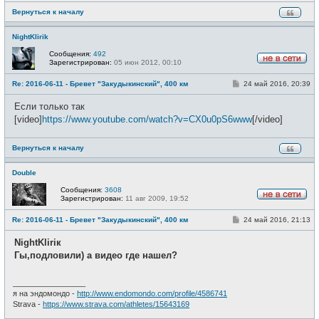
и
Вернуться к началу
е
NightKlirik
Сообщения:
492
Зарегистрирован:
05 июн 2012, 00:10
Н
е
С
Re: 2016-06-11 - Бревет "Закудыкинский", 400 км
24 май 2016, 20:39
в
о
с
о
е
Если только так
б
т
щ
[video]
https://www.youtube.com/watch?v=CX0u0pS6www
[/video]
и
е
н
и
Вернуться к началу
е
Double
Сообщения:
3608
Зарегистрирован:
11 авг 2009, 19:52
Н
е
С
Re: 2016-06-11 - Бревет "Закудыкинский", 400 км
24 май 2016, 21:13
в
о
с
о
е
NightKliriк
б
т
щ
Гы,подловили) а видео где нашел?
и
е
н
и
_________________
е
я на эндомондо -
http://www.endomondo.com/profile/4586741
Strava -
https://www.strava.com/athletes/15643169