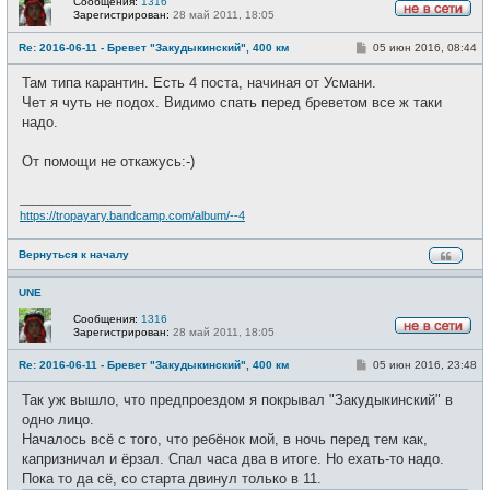
Сообщения:
1316
Зарегистрирован:
28 май 2011, 18:05
Н
е
С
Re: 2016-06-11 - Бревет "Закудыкинский", 400 км
05 июн 2016, 08:44
в
о
с
о
е
Там типа карантин. Есть 4 поста, начиная от Усмани.
б
т
щ
Чет я чуть не подох. Видимо спать перед бреветом все ж таки
и
е
надо.
н
и
е
От помощи не откажусь:-)
_________________
https://tropayary.bandcamp.com/album/--4
Вернуться к началу
UNE
Сообщения:
1316
Зарегистрирован:
28 май 2011, 18:05
Н
е
С
Re: 2016-06-11 - Бревет "Закудыкинский", 400 км
05 июн 2016, 23:48
в
о
с
о
е
Так уж вышло, что предпроездом я покрывал "Закудыкинский" в
б
т
щ
одно лицо.
и
е
Началось всё с того, что ребёнок мой, в ночь перед тем как,
н
и
капризничал и ёрзал. Спал часа два в итоге. Но ехать-то надо.
е
Пока то да сё, со старта двинул только в 11.