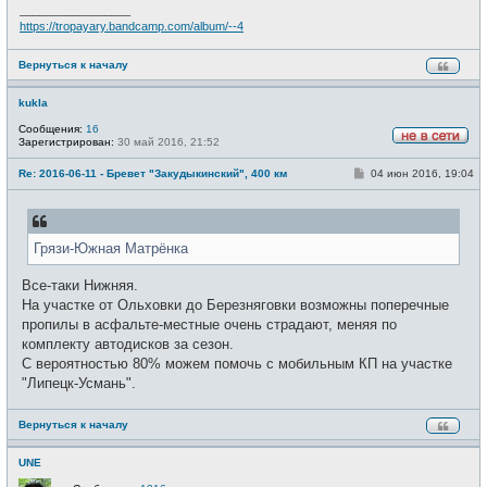
и
_________________
е
https://tropayary.bandcamp.com/album/--4
Вернуться к началу
kukla
Сообщения:
16
Зарегистрирован:
30 май 2016, 21:52
Н
е
С
Re: 2016-06-11 - Бревет "Закудыкинский", 400 км
04 июн 2016, 19:04
в
о
с
о
е
б
т
щ
и
е
Грязи-Южная Матрёнка
н
и
е
Все-таки Нижняя.
На участке от Ольховки до Березняговки возможны поперечные
пропилы в асфальте-местные очень страдают, меняя по
комплекту автодисков за сезон.
С вероятностью 80% можем помочь с мобильным КП на участке
"Липецк-Усмань".
Вернуться к началу
UNE