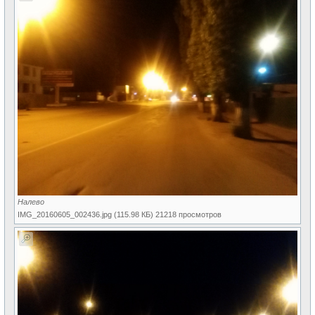
Налево
IMG_20160605_002436.jpg (115.98 КБ) 21218 просмотров