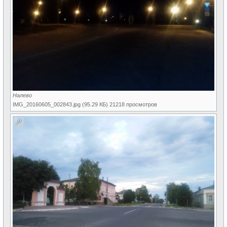
Налево
IMG_20160605_002843.jpg (95.29 КБ) 21218 просмотров