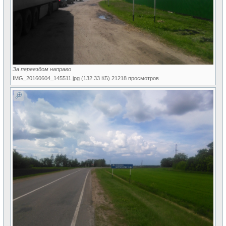
За переездом направо
IMG_20160604_145511.jpg (132.33 КБ) 21218 просмотров