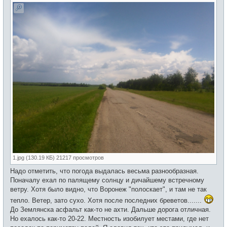
1.jpg (130.19 КБ) 21217 просмотров
Надо отметить, что погода выдалась весьма разнообразная.
Поначалу ехал по палящему солнцу и дичайшему встречному
ветру. Хотя было видно, что Воронеж "полоскает", и там не так
тепло. Ветер, зато сухо. Хотя после последних бреветов.......
До Землянска асфальт как-то не ахти. Дальше дорога отличная.
Но ехалось как-то 20-22. Местность изобилует местами, где нет