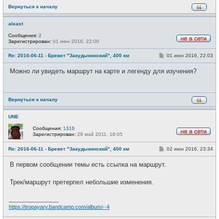
Вернуться к началу
aleast
Сообщения:
2
Зарегистрирован:
01 июн 2016, 22:00
Н
е
С
Re: 2016-06-11 - Бревет "Закудыкинский", 400 км
01 июн 2016, 22:03
в
о
с
о
е
Можно ли увидеть маршрут на карте и легенду для изучения?
б
т
щ
и
е
н
и
Вернуться к началу
е
UNE
Сообщения:
1316
Зарегистрирован:
28 май 2011, 18:05
Н
е
С
Re: 2016-06-11 - Бревет "Закудыкинский", 400 км
02 июн 2016, 23:34
в
о
с
о
е
В первом сообщении темы есть ссылка на маршрут.
б
т
щ
и
е
Трек/маршрут претерпел небольшие изменения.
н
и
е
_________________
https://tropayary.bandcamp.com/album/--4