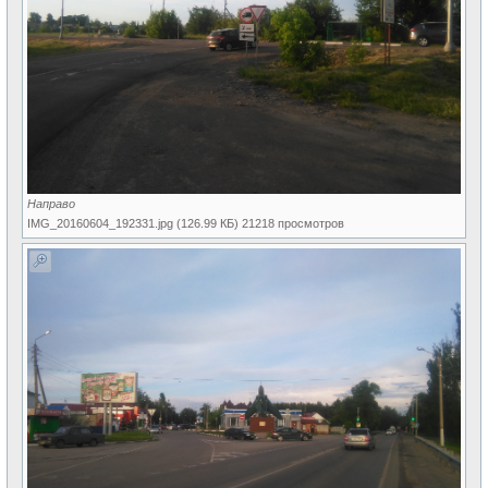
Направо
IMG_20160604_192331.jpg (126.99 КБ) 21218 просмотров