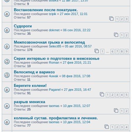
Последнее сообщение
BoBka
«
11 авг 2017, 13:57
Ответы:
9
Востановление после покатушек.
Последнее сообщение
tzipik
«
27 июн 2017, 11:01
Ответы:
57
1
2
3
Судороги
Последнее сообщение
dokmet
«
06 сен 2016, 22:22
Ответы:
35
1
2
Межпозвоночная грыжа и велосипед
Последнее сообщение
Select85
«
05 авг 2016, 08:57
Ответы:
178
1
6
7
8
9
…
Серия интервью о подготовке в межсезонье
Последнее сообщение
Roman
«
27 фев 2016, 21:21
Ответы:
10
Велосипед и варикоз
Последнее сообщение
4uwak
«
08 фев 2016, 17:08
Ответы:
11
Берегите колени!
Последнее сообщение
Paganel
«
27 дек 2015, 16:47
Ответы:
91
1
2
3
4
5
разрыв мениска
Последнее сообщение
taomas
«
10 дек 2015, 12:07
Ответы:
25
1
2
коленный сустав. профилактика и лечение.
Последнее сообщение
taomas
«
10 дек 2015, 12:04
Ответы:
77
1
2
3
4