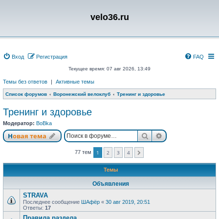
velo36.ru
Вход
Регистрация
FAQ
Текущее время: 07 авг 2026, 13:49
Темы без ответов
|
Активные темы
Список форумов
Воронежский велоклуб
Тренинг и здоровье
Тренинг и здоровье
Модератор:
BoBka
Поиск
Расширенный п
Новая тема
77 тем
1
2
3
4
След.
Темы
Объявления
STRAVA
Последнее сообщение
ШАфёр
«
30 авг 2019, 20:51
Ответы:
17
Правила раздела