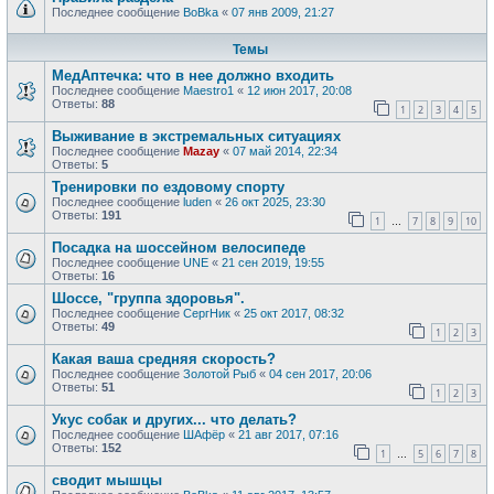
Последнее сообщение
BoBka
«
07 янв 2009, 21:27
Темы
МедАптечка: что в нее должно входить
Последнее сообщение
Maestro1
«
12 июн 2017, 20:08
Ответы:
88
1
2
3
4
5
Выживание в экстремальных ситуациях
Последнее сообщение
Mazay
«
07 май 2014, 22:34
Ответы:
5
Тренировки по ездовому спорту
Последнее сообщение
luden
«
26 окт 2025, 23:30
Ответы:
191
1
7
8
9
10
…
Посадка на шоссейном велосипеде
Последнее сообщение
UNE
«
21 сен 2019, 19:55
Ответы:
16
Шоссе, "группа здоровья".
Последнее сообщение
СергНик
«
25 окт 2017, 08:32
Ответы:
49
1
2
3
Какая ваша средняя скорость?
Последнее сообщение
Золотой Рыб
«
04 сен 2017, 20:06
Ответы:
51
1
2
3
Укус собак и других... что делать?
Последнее сообщение
ШАфёр
«
21 авг 2017, 07:16
Ответы:
152
1
5
6
7
8
…
сводит мышцы