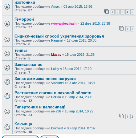
изотоники
Последнее сообщение
Amax
«
03 апр 2015, 16:56
Ответы:
87
1
2
3
4
5
Геморрой
Последнее сообщение
wowanbezbash
«
22 фев 2015, 23:38
Ответы:
37
1
2
Сицикл-новый способ укрепления здоровья
Последнее сообщение
Paganel
«
17 фев 2015, 20:38
Ответы:
8
тейпы
Последнее сообщение
Mazay
«
15 фев 2015, 21:38
Ответы:
5
Закислевание
Последнее сообщение
Lelby
«
16 сен 2014, 17:10
Ответы:
7
Запах аммиака после нагрузки
Последнее сообщение
VladimirI
«
03 авг 2014, 14:21
Ответы:
3
Растяжение связки в паховой области.
Последнее сообщение
BoBka
«
19 апр 2014, 23:15
Ответы:
12
Гипертония и велосипед!
Последнее сообщение
niks36
«
18 апр 2014, 10:29
Ответы:
23
1
2
Ключица
Последнее сообщение
kolovrat
«
03 апр 2014, 07:07
Ответы:
10