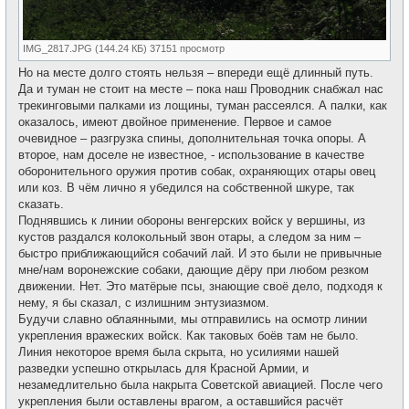
IMG_2817.JPG (144.24 КБ) 37151 просмотр
Но на месте долго стоять нельзя – впереди ещё длинный путь.
Да и туман не стоит на месте – пока наш Проводник снабжал нас
трекинговыми палками из лощины, туман рассеялся. А палки, как
оказалось, имеют двойное применение. Первое и самое
очевидное – разгрузка спины, дополнительная точка опоры. А
второе, нам доселе не известное, - использование в качестве
оборонительного оружия против собак, охраняющих отары овец
или коз. В чём лично я убедился на собственной шкуре, так
сказать.
Поднявшись к линии обороны венгерских войск у вершины, из
кустов раздался колокольный звон отары, а следом за ним –
быстро приближающийся собачий лай. И это были не привычные
мне/нам воронежские собаки, дающие дёру при любом резком
движении. Нет. Это матёрые псы, знающие своё дело, подходя к
нему, я бы сказал, с излишним энтузиазмом.
Будучи славно облаянными, мы отправились на осмотр линии
укрепления вражеских войск. Как таковых боёв там не было.
Линия некоторое время была скрыта, но усилиями нашей
разведки успешно открылась для Красной Армии, и
незамедлительно была накрыта Советской авиацией. После чего
укрепления были оставлены врагом, а оставшийся расчёт