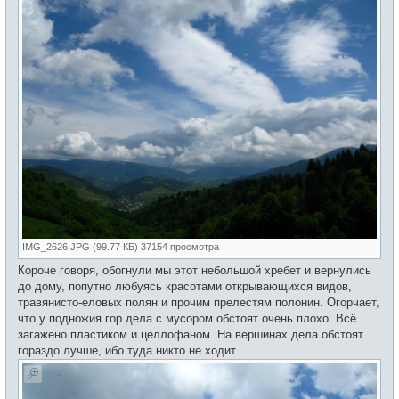
IMG_2626.JPG (99.77 КБ) 37154 просмотра
Короче говоря, обогнули мы этот небольшой хребет и вернулись
до дому, попутно любуясь красотами открывающихся видов,
травянисто-еловых полян и прочим прелестям полонин. Огорчает,
что у подножия гор дела с мусором обстоят очень плохо. Всё
загажено пластиком и целлофаном. На вершинах дела обстоят
гораздо лучше, ибо туда никто не ходит.