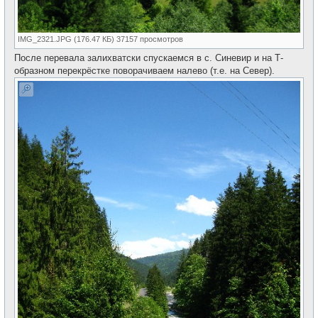
IMG_2321.JPG (176.47 КБ) 37157 просмотров
После перевала залихватски спускаемся в с. Синевир и на Т-
образном перекрёстке поворачиваем налево (т.е. на Север).