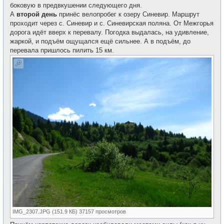
боковую в предвкушении следующего дня.
А
второй день
принёс велопробег к озеру Синевир. Маршрут
проходит через с. Синевир и с. Синевирская поляна. От Межгорья
дорога идёт вверх к перевалу. Погодка выдалась, на удивление,
жаркой, и подъём ощущался ещё сильнее. А в подъём, до
перевала пришлось пилить 15 км.
IMG_2307.JPG (151.9 КБ) 37157 просмотров