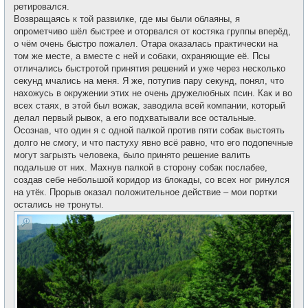
ретировался.
Возвращаясь к той развилке, где мы были облаяны, я
опрометчиво шёл быстрее и оторвался от костяка группы вперёд,
о чём очень быстро пожалел. Отара оказалась практически на
том же месте, а вместе с ней и собаки, охраняющие её. Псы
отличались быстротой принятия решений и уже через несколько
секунд мчались на меня. Я же, потупив пару секунд, понял, что
нахожусь в окружении этих не очень дружелюбных псин. Как и во
всех стаях, в этой был вожак, заводила всей компании, который
делал первый рывок, а его подхватывали все остальные.
Осознав, что один я с одной палкой против пяти собак выстоять
долго не смогу, и что пастуху явно всё равно, что его подопечные
могут загрызть человека, было принято решение валить
подальше от них. Махнув палкой в сторону собак послабее,
создав себе небольшой коридор из блокады, со всех ног ринулся
на утёк. Прорыв оказал положительное действие – мои портки
остались не тронуты.