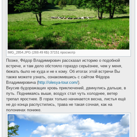
IMG_2854.JPG (269.49 КБ) 37151 просмотр
Позже, Фёдор Владимирович рассказал историю о подобной
встрече, и там дело обстояло гораздо серьёзнее, чем у меня,
бежать было не куда и не к кому. Об итогах этой встречи Вы
также можете узнать, ознакомившись с сайтом Фёдора
Владимировича (
http://olesya-tour.com/
).
Вкусив будоражащих кровь приключений, двинулись дальше, в
путь. Поднимаясь выше, воздух стал чуть холоднее, ветер
трепал яростнее. В горах только начинается весна, листья ещё
не до конца распустились, трава не такая сочная, как на
полонинах пониже.