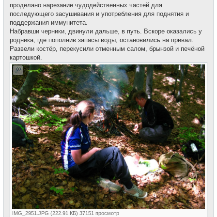
проделано нарезание чудодейственных частей для
последующего засушивания и употребления для поднятия и
поддержания иммунитета.
Набравши черники, двинули дальше, в путь. Вскоре оказались у
родника, где пополнив запасы воды, остановились на привал.
Развели костёр, перекусили отменным салом, брынзой и печёной
картошкой.
IMG_2951.JPG (222.91 КБ) 37151 просмотр