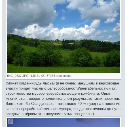
IMG_2637.JPG (136.71 КБ) 37154 просмотра
(Может когда-нибудь лысым (и не очень) макушкам в верховодье
власти придёт мысль о целесообразности/рентабельности/и т.п.
строительства мусороперерабатывающего комбината. Опыт
многих стан говорит о положительном результате таких проектов.
Взять хотя бы Скандинавов – покрывают 40 % нужд на отопление
за счёт переработки/сжигания мусора, сведя практически до нуля
вредные выбросы от вышеупомянутых процессов.)