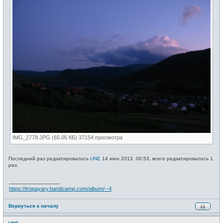
IMG_2778.JPG (65.05 КБ) 37154 просмотра
Последний раз редактировалось
UNE
14 июн 2013, 00:53, всего редактировалось 1
раз.
_________________
https://tropayary.bandcamp.com/album/--4
Вернуться к началу