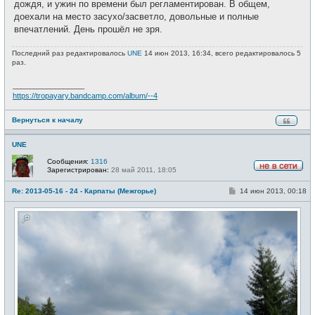
дождя, и ужин по времени был регламентирован. В общем,
доехали на место засухо/засветло, довольные и полные
впечатлений. День прошёл не зря.
Последний раз редактировалось
UNE
14 июн 2013, 16:34, всего редактировалось 5
раз.
_________________
https://tropayary.bandcamp.com/album/--4
Вернуться к началу
UNE
Сообщения:
1316
Зарегистрирован:
28 май 2011, 18:05
Н
е
С
Re: 2013-05-16 - 24 - Карпаты (Межгорье)
14 июн 2013, 00:18
в
о
с
о
е
б
т
щ
и
е
н
и
е