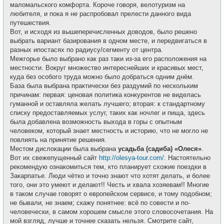
маломальского комфорта. Короче говоря, велотуризм на
любителя, и пока я не распробовал прелести данного вида
путешествия.
Вот, и исходя из вышеперечисленных доводов, было решено
выбрать вариант базирования в одном месте, и передвигаться в
разных ипостасях по радиусу/сегменту от центра.
Межгорье было выбрано как раз таки из-за его расположения на
местности. Вокруг множество интереснейших и красивых мест,
куда без особого труда можно было добраться одним днём.
База была выбрана практически без раздумий по нескольким
причинам: первая: ценовая политика конкурентов не виделась
гуманной и оставляла желать лучшего; вторая: к стандартному
списку предоставляемых услуг, таких как ночлег и пища, здесь
была добавлена возможность выхода в горы с опытным
человеком, который знает местность и историю, что не могло не
повлиять на принятие решения.
Местом дислокации была выбрана
усадьба (садиба) «Олеся»
.
Вот их свежепущенный сайт
http://olesya-tour.com/
. Настоятельно
рекомендую ознакомиться тем, кто планирует схожие поездки в
Закарпатье. Люди чётко и точно знают что хотят делать, и более
того, они это умеют и делают!! Честь и хвала хозяевам!! Многие
в таком случае говорят о европейском сервисе, и тому подобном;
не бывали, не знаем; скажу понятнее: всё по совести и по-
человечески, в самом хорошем смысле этого словосочетания. На
мой взгляд, лучше и точнее сказать нельзя. Смотрите сайт,