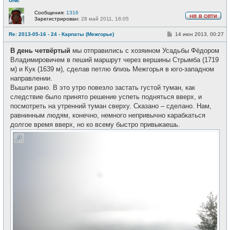
UNE
Сообщения:
1316
Зарегистрирован:
28 май 2011, 18:05
Н
е
С
Re: 2013-05-16 - 24 - Карпаты (Межгорье)
14 июн 2013, 00:27
в
о
с
о
е
В день четвёртый
мы отправились с хозяином Усадьбы Фёдором
б
т
щ
Владимировичем в пеший маршрут через вершины Стрымба (1719
и
е
м) и Кук (1639 м), сделав петлю близь Межгорья в юго-западном
н
и
направлении.
е
Вышли рано. В это утро повезло застать густой туман, как
следствие было принято решение успеть подняться вверх, и
посмотреть на утренний туман сверху. Сказано – сделано. Нам,
равнинным людям, конечно, немного непривычно карабкаться
долгое время вверх, но ко всему быстро привыкаешь.