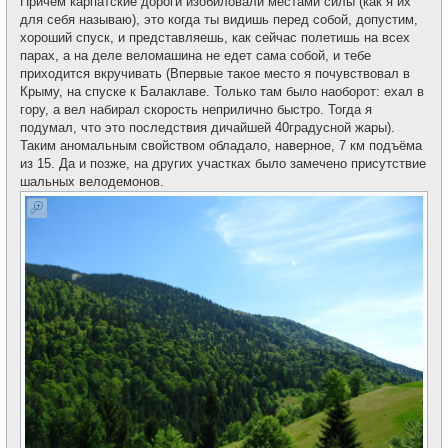
Причём карпатские дороги изобиловали местами силы (как я их
для себя называю), это когда ты видишь перед собой, допустим,
хороший спуск, и представляешь, как сейчас полетишь на всех
парах, а на деле веломашина не едет сама собой, и тебе
приходится вкручивать (Впервые такое место я почувствовал в
Крыму, на спуске к Балаклаве. Только там было наоборот: ехал в
гору, а вел набирал скорость неприлично быстро. Тогда я
подумал, что это последствия дичайшей 40градусной жары).
Таким аномальным свойством обладало, наверное, 7 км подъёма
из 15. Да и позже, на других участках было замечено присутствие
шальных велодемонов.