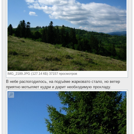
IMG_2189.JPG (127.14 КБ) 37157 просмотров
В небе распогодилось, на подъёме жарковато стало, но ветер
приятно мотыляет кудри и дарит необходимую прохладу.