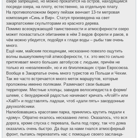
озере запрещено, но можно прокатится на остров, находящийся
посреди озера, на плоту, естественно, за отдельную плату.
На противоположном берегу пейзаж венчает 13-ти метровая
композиция «Синь и Вир». Статуя произведена на свет
закарпатскими скульпторами из красного дерева.
Помимо всеокружающей таинственности и атмосферности озеро
может похвастаться обитанием в нём 3 видов форели и раков, в
чём можно убедится, подойдя к глади воды – рыбы там очень
много.
Ещё нам, майским посещенцам, несказанно повезло ощутить
волны вышеупомянутой атмосферности, т.к. это место сильно
притягивает много больших автобусов с людьми, причём не
только из «незалежной», но и из близлежащих стран Евросоюза.
Вообще в Закарпатье очень много туристов из Польши и Чехии.
Так же часто встречается много меток маршрутов, которые
проложены именно поляками. Размечают свои бывшие
территории. Местные хлопцы, завидев велосипедиста в форме/
шлеме, с безудержной радостью начинают кричать «Агой!!» или
«Хай!!» и подставлять ладоши, чтоб «дали пять» закордонные
двухколёсники.
Налюбовавшись красотами парка, принялись крутить педали к
«дому». Обратно ехалось несказанно легко. Оказалось, что вся
дорога, кроме спуска с перевала, была под горку, так что дома
оказались очень быстро. Да ёще за нами гнался атмосферный
фронт, пытаясь перехватить нас с помощью своего засланца-