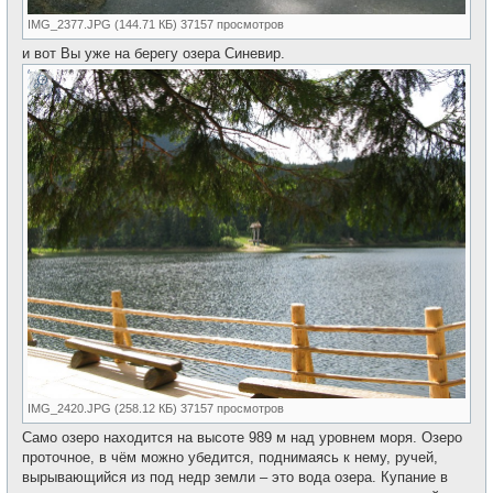
IMG_2377.JPG (144.71 КБ) 37157 просмотров
и вот Вы уже на берегу озера Синевир.
IMG_2420.JPG (258.12 КБ) 37157 просмотров
Само озеро находится на высоте 989 м над уровнем моря. Озеро
проточное, в чём можно убедится, поднимаясь к нему, ручей,
вырывающийся из под недр земли – это вода озера. Купание в