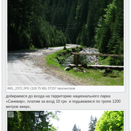
IMG_2372.JPG (118.75 КБ) 37157 просмотров
добираемся до входа на территорию национального парка
«Синевир», платим за вход 10 грн. и подымаемся по тропе 1200
метров вверх,