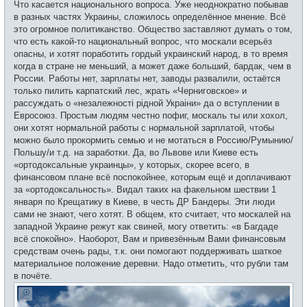
Что касается национального вопроса. Уже неоднократно побывав
в разных частях Украины, сложилось определённое мнение. Всё
это огромное политиканство. Общество заставляют думать о том,
что есть какой-то национальный вопрос, что москали всерьёз
опасны, и хотят поработить гордый украинский народ, в то время
когда в стране не меньший, а может даже больший, бардак, чем в
России. Работы нет, зарплаты нет, заводы развалили, остаётся
только пилить карпатский лес, жрать «Черниговское» и
рассуждать о «незалежностi рідной Украiни» да о вступлении в
Евросоюз. Простым людям честно пофиг, москаль ты или хохол,
они хотят нормальной работы с нормальной зарплатой, чтобы
можно было прокормить семью и не мотаться в Россию/Румынию/
Польшу/и т.д. на заработки. Да, во Львове или Киеве есть
«ортодоксальные украинцы», у которых, скорее всего, в
финансовом плане всё поспокойнее, которым ещё и доплачивают
за «ортодоксальность». Видал таких на факельном шествии 1
января по Крещатику в Киеве, в честь ДР Бандеры. Эти люди
сами не знают, чего хотят. В общем, кто считает, что москалей на
западной Украине режут как свиней, могу ответить: «в Багдаде
всё спокойно». Наоборот, Вам и привезённым Вами финансовым
средствам очень рады, т.к. они помогают поддерживать шаткое
материальное положение деревни. Надо отметить, что рубли там
в почёте.