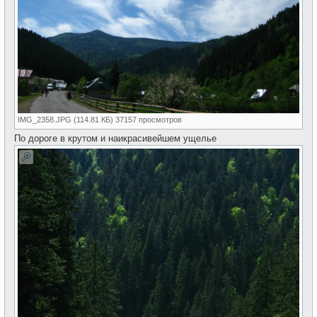
IMG_2358.JPG (114.81 КБ) 37157 просмотров
По дороге в крутом и наикрасивейшем ущелье