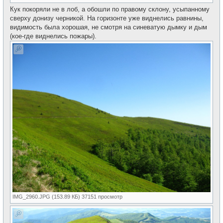
Кук покоряли не в лоб, а обошли по правому склону, усыпанному
сверху донизу черникой. На горизонте уже виднелись равнины,
видимость была хорошая, не смотря на синеватую дымку и дым
(кое-где виднелись пожары).
IMG_2960.JPG (153.89 КБ) 37151 просмотр