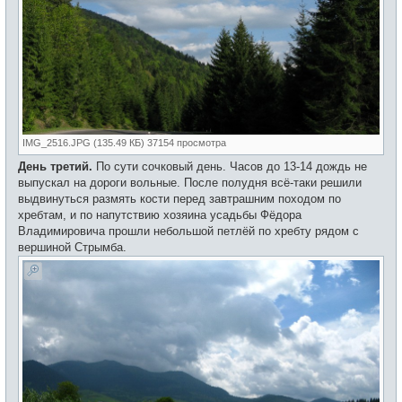
IMG_2516.JPG (135.49 КБ) 37154 просмотра
День третий.
По сути сочковый день. Часов до 13-14 дождь не
выпускал на дороги вольные. После полудня всё-таки решили
выдвинуться размять кости перед завтрашним походом по
хребтам, и по напутствию хозяина усадьбы Фёдора
Владимировича прошли небольшой петлёй по хребту рядом с
вершиной Стрымба.