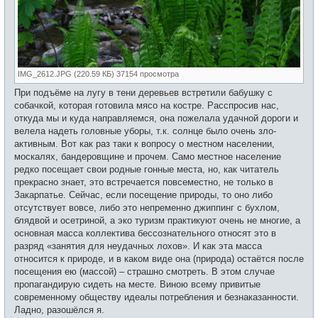
IMG_2612.JPG (220.59 КБ) 37154 просмотра
При подъёме на лугу в тени деревьев встретили бабушку с
собачкой, которая готовила мясо на костре. Расспросив нас,
откуда мы и куда направляемся, она пожелала удачной дороги и
велела надеть головные уборы, т.к. солнце было очень зло-
активным. Вот как раз таки к вопросу о местном населении,
москалях, бандеровщине и прочем. Само местное население
редко посещает свои родные гонные места, но, как читатель
прекрасно знает, это встречается повсеместно, не только в
Закарпатье. Сейчас, если посещение природы, то оно либо
отсутствует вовсе, либо это непременно джиппинг с бухлом,
блядвой и осетриной, а эко туризм практикуют очень не многие, а
основная масса коллектива бессознательного относят это в
разряд «занятия для неудачных лохов». И как эта масса
относится к природе, и в каком виде она (природа) остаётся после
посещения ею (массой) – страшно смотреть. В этом случае
пропагандирую сидеть на месте. Виною всему привитые
современному обществу идеалы потребления и безнаказанности.
Ладно, разошёлся я.