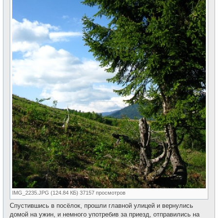
IMG_2235.JPG (124.84 КБ) 37157 просмотров
Спустившись в посёлок, прошли главной улицей и вернулись
домой на ужин, и немного употребив за приезд, отправились на