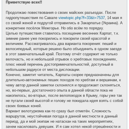
е
Приветствую всех!!
б
т
щ
и
е
Продолжаю повествования о своих майских разъездах. После
н
и
гидропутешествия по Савале
viewtopic.php?f=33&t=7537
, 14 мая я
е
со своей женой и подругой отправились в Закарпатье (Украина). А
конкретнее посёлок Межгорье. Но обо всём по порядку.
Целью путешествия ставилось посещение весенних Карпат, т.к.
зимние ранее уже покорились и покорили своей красотой и
величием. Рассматривалось два варианта покорения: пеший и
велосипедный, которые решено было объединить в одном заезде
в этот замечательный край. Поэтому отчёт содержит не только
велочасть, но и небольшой отрывок о хребтовых похождениях,
плюс некий перечень достопримечательностей, доступный в
небольшом радиусе от места дислокации.
Конечно, заметит читатель, Карпаты скорее предназначены для
длительно-автономных пеших походов по хребтам и вершинам, к
чему автор данной заметки склонялся и продолжает склоняться,
но, во-первых, достаточного опыта в данной области пока не
накопилось; во-вторых, после велопоездок в Крыму, горы уже так
не пугали своей высотой и голову не покидала идея взять с собой
своих боевых коней.
Вариант велотуризма как-то сразу был отметён. Сложность
маршрутов, неустойчивая погода в данной местности в данный
период, да и мой экипаж не натаскан на таких мероприятиях,
зачем насиловать девушек. И я сам хотел некой отрешённости и