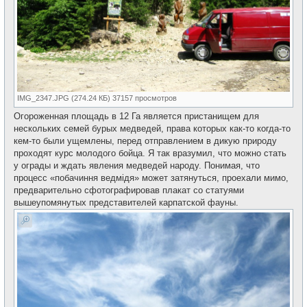
IMG_2347.JPG (274.24 КБ) 37157 просмотров
Огороженная площадь в 12 Га является пристанищем для
нескольких семей бурых медведей, права которых как-то когда-то
кем-то были ущемлены, перед отправлением в дикую природу
проходят курс молодого бойца. Я так вразумил, что можно стать
у ограды и ждать явления медведей народу. Понимая, что
процесс «побачиння ведмідя» может затянуться, проехали мимо,
предварительно сфотографировав плакат со статуями
вышеупомянутых представителей карпатской фауны.