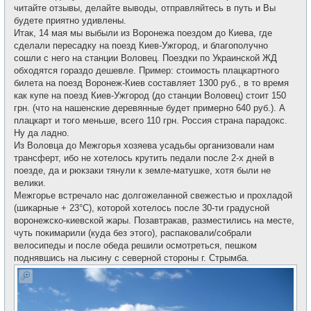
читайте отзывы, делайте выводы, отправляйтесь в путь и Вы
будете приятно удивлены.
Итак, 14 мая мы выбыли из Воронежа поездом до Киева, где
сделали пересадку на поезд Киев-Ужгород, и благополучно
сошли с него на станции Воловец. Поездки по Украинской ЖД
обходятся гораздо дешевле. Пример: стоимость плацкартного
билета на поезд Воронеж-Киев составляет 1300 руб., в то время
как купе на поезд Киев-Ужгород (до станции Воловец) стоит 150
грн. (что на нашенские деревянные будет примерно 640 руб.). А
плацкарт и того меньше, всего 110 грн. Россия страна парадокс.
Ну да ладно.
Из Воловца до Межгорья хозяева усадьбы организовали нам
трансферт, ибо не хотелось крутить педали после 2-х дней в
поезде, да и рюкзаки тянули к земле-матушке, хотя были не
велики.
Межгорье встречало нас долгожеланной свежестью и прохладой
(шикарные + 23°С), которой хотелось после 30-ти градусной
воронежско-киевской жары. Позавтракав, разместились на месте,
чуть покимарили (куда без этого), распаковали/собрали
велосипеды и после обеда решили осмотреться, пешком
поднявшись на лысину с северной стороны г. Стрымба.