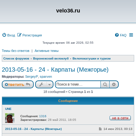
velo36.ru
Вход
Регистрация
FAQ
Текущее время: 06 авг 2026, 02:55
Темы без ответов
|
Активные темы
Список форумов
Воронежский велоклуб
Велопокатушки и туризм
2013-05-16 - 24 - Карпаты (Межгорье)
Модераторы:
SergeyP
,
sparven
Поиск
Расшире
Ответить
18 сообщений • Страница
1
из
1
Сообщение
UNE
Сообщения:
1316
Зарегистрирован:
28 май 2011, 18:05
Н
е
С
2013-05-16 - 24 - Карпаты (Межгорье)
14 июн 2013, 00:13
в
о
с
о