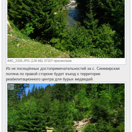
IMG_2335.JPG (130 КБ) 37157 просмотров
Из не посещённых достопримечательностей за с. Синевирская
поляна по правой стороне будет въезд к территории
реабилитационного центра для бурых медведей.