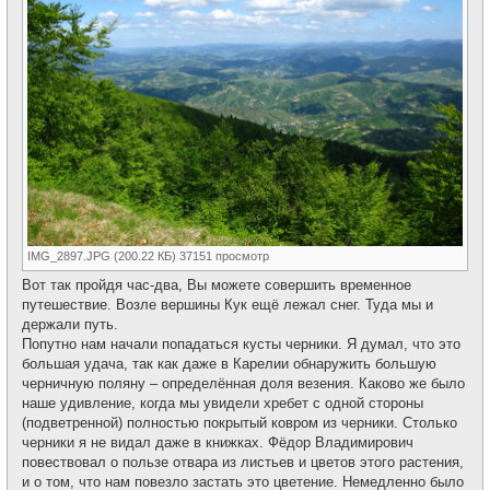
IMG_2897.JPG (200.22 КБ) 37151 просмотр
Вот так пройдя час-два, Вы можете совершить временное
путешествие. Возле вершины Кук ещё лежал снег. Туда мы и
держали путь.
Попутно нам начали попадаться кусты черники. Я думал, что это
большая удача, так как даже в Карелии обнаружить большую
черничную поляну – определённая доля везения. Каково же было
наше удивление, когда мы увидели хребет с одной стороны
(подветренной) полностью покрытый ковром из черники. Столько
черники я не видал даже в книжках. Фёдор Владимирович
повествовал о пользе отвара из листьев и цветов этого растения,
и о том, что нам повезло застать это цветение. Немедленно было